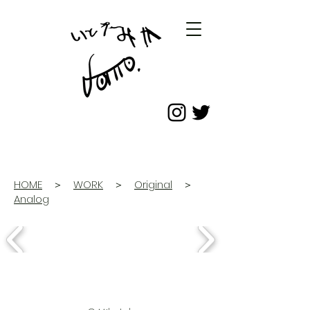
HOME
＞
WORK
＞
Original
＞
Analog