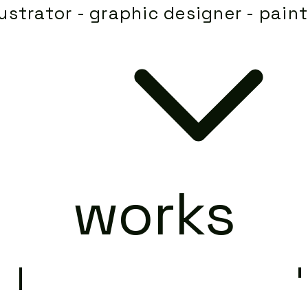
lustrator - graphic designer - pain
works